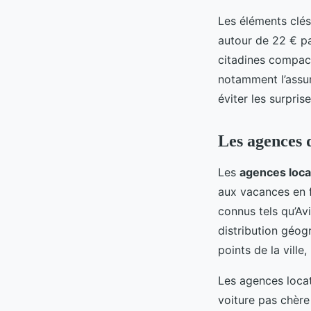
Les éléments clés
autour de 22 € pa
citadines compact
notamment l’assur
éviter les surpris
Les agences 
Les
agences loca
aux vacances en f
connus tels qu’Av
distribution géog
points de la ville
Les agences locat
voiture pas chère