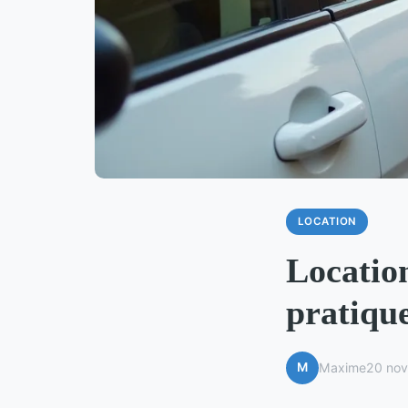
LOCATION
Location
pratique
M
Maxime
20 no