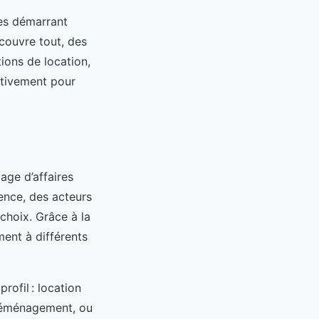
ues démarrant
 couvre tout, des
ions de location,
ntivement pour
age d’affaires
ence, des acteurs
choix. Grâce à la
ment à différents
ofil : location
n déménagement, ou