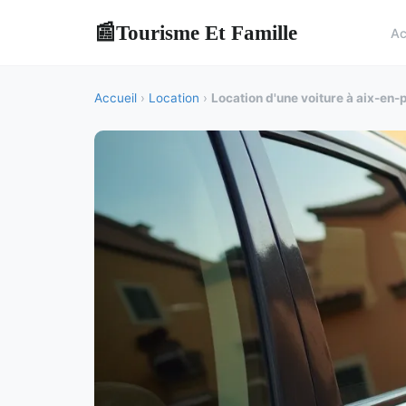
Tourisme Et Famille
📰
Ac
Accueil
›
Location
›
Location d'une voiture à aix-en-