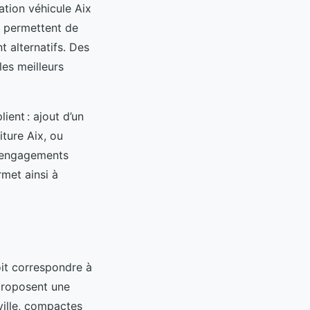
ation véhicule Aix
u permettent de
 alternatifs. Des
les meilleurs
ient : ajout d’un
iture Aix, ou
x engagements
met ainsi à
oit correspondre à
 proposent une
-ville, compactes