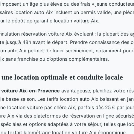
imposent un âge plus élevé ou des frais « jeune conducteur
ires location auto Aix incluent un permis valide, une pièce
ur le dépôt de garantie location voiture Aix.
annulation réservation voiture Aix évoluent : la plupart des
uite jusqu’à 48h avant le départ. Prendre connaissance des c
ion auto Aix permet de louer sereinement, notamment pour 
Aix sans franchise ou d’options complémentaires.
une location optimale et conduite locale
n voiture Aix-en-Provence
avantageuse, planifiez votre rés
 la basse saison. Les tarifs location auto Aix baissent en ja
’une location voiture pas chère Aix, parfois dès 25 € par jo
ture Aix via des plateformes de réservation en ligne sécuris
 spéciales et options adaptées à votre séjour, telles que lo
 ou forfait kilométrage location voiture Aix économique.