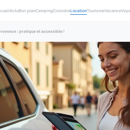
cueil
Actu
Bon plan
Camping
Croisière
Location
Tourisme
Vacance
Voy
provence : pratique et accessible !