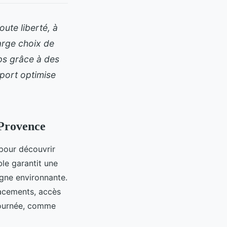
ute liberté, à
large choix de
mps grâce à des
port optimise
-Provence
 pour découvrir
ble garantit une
agne environnante.
lacements, accès
a journée, comme