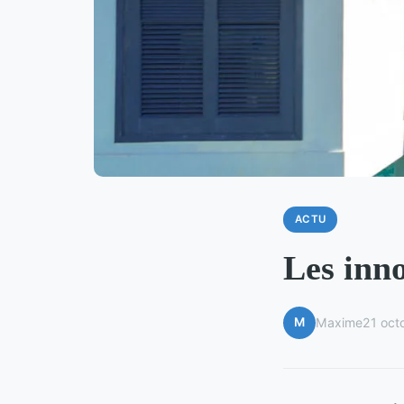
ACTU
Les inno
M
Maxime
21 oct