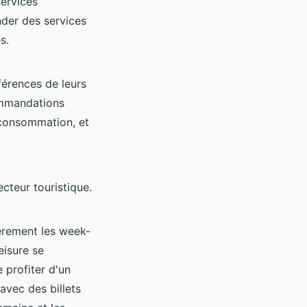
services
nder des services
s.
férences de leurs
commandations
 consommation, et
ecteur touristique.
ièrement les week-
eisure se
 profiter d'un
avec des billets