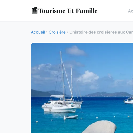
Tourisme Et Famille
📰
Ac
Accueil
›
Croisière
›
L'histoire des croisières aux Ca