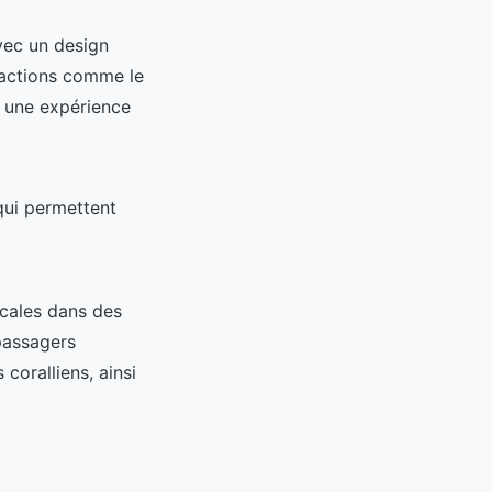
vec un design
tractions comme le
s une expérience
 qui permettent
scales dans des
 passagers
 coralliens, ainsi