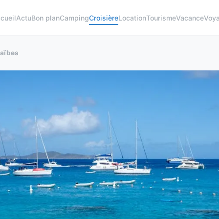
cueil
Actu
Bon plan
Camping
Croisière
Location
Tourisme
Vacance
Voy
raïbes