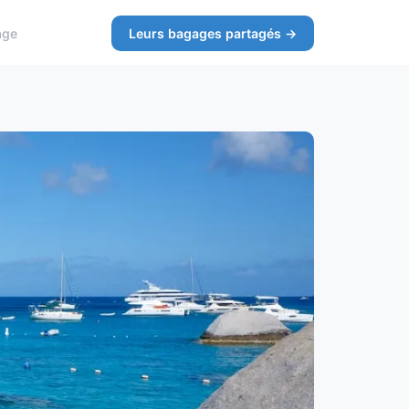
age
Leurs bagages partagés →