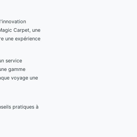
 l'innovation
Magic Carpet, une
re une expérience
un service
s une gamme
chaque voyage une
seils pratiques à