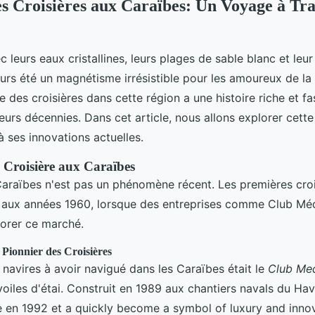
es Croisières aux Caraïbes: Un Voyage à Tra
 leurs eaux cristallines, leurs plages de sable blanc et leur
jours été un magnétisme irrésistible pour les amoureux de la
e des croisières dans cette région a une histoire riche et fa
eurs décennies. Dans cet article, nous allons explorer cette 
à ses innovations actuelles.
 Croisière aux Caraïbes
Caraïbes n'est pas un phénomène récent. Les premières croi
 aux années 1960, lorsque des entreprises comme Club Méd
orer ce marché.
Pionnier des Croisières
 navires à avoir navigué dans les Caraïbes était le
Club Me
voiles d'étai. Construit en 1989 aux chantiers navals du Hav
e en 1992 et a quickly become a symbol of luxury and innov