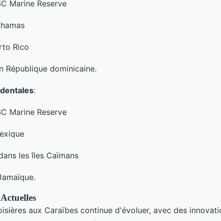
C Marine Reserve
ahamas
rto Rico
n République dominicaine.
identales
:
C Marine Reserve
exique
ans les îles Caïmans
Jamaïque.
Actuelles
roisières aux Caraïbes continue d'évoluer, avec des innovat