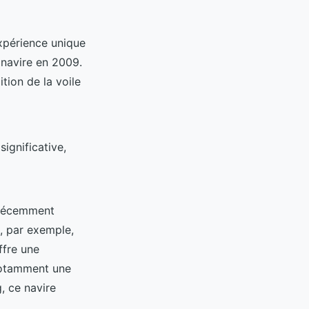
expérience unique
 navire en 2009.
tion de la voile
significative,
a récemment
, par exemple,
ffre une
 notamment une
, ce navire