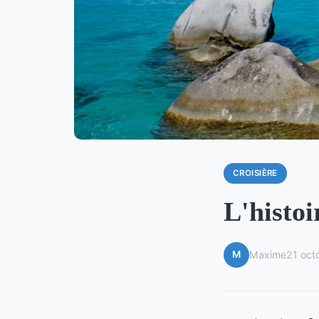
CROISIÈRE
L'histoi
M
Maxime
21 oct