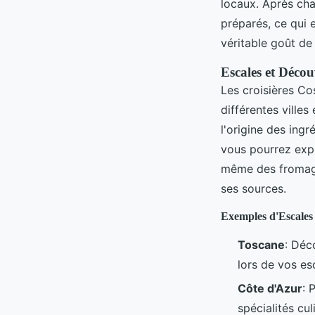
locaux. Après cha
préparés, ce qui e
véritable goût de 
Escales et Décou
Les croisières Cos
différentes ville
l'origine des ing
vous pourrez expl
même des fromager
ses sources.
Exemples d'Escales
Toscane
: Déc
lors de vos es
Côte d'Azur
: 
spécialités cul