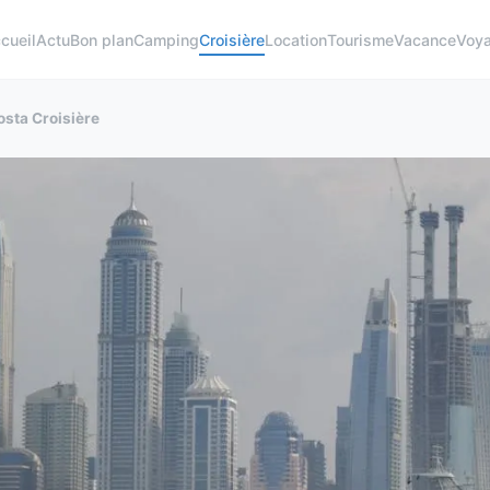
cueil
Actu
Bon plan
Camping
Croisière
Location
Tourisme
Vacance
Voy
osta Croisière