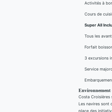
Activités à bo
Cours de cuisi
Super All Incl
Tous les avan
Forfait boisso
3 excursions i
Service major
Embarquement 
Environnement 
Costa Croisières
Les navires sont 
place des initiat