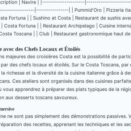
ription | Navire | |---------------------|---------------------
------------------|----------------| | Pummid'Oro | Pizzeria it
Costa Fortuna | | Sushino at Costa | Restaurant de sushis av
é | Costa Fortuna | | Restaurant Archipelago | Cuisine inter
 Costa Toscana | | Club | Restaurant gastronomique haut 
 avec des Chefs Locaux et Étoilés
ns majeures des croisières Costa est la possibilité de parti
s par des chefs locaux et étoilés. Sur le Costa Toscana, pa
a richesse et la diversité de la cuisine italienne grâce à d
cans. Ces ateliers sont organisés dans des cuisines parfai
ù vous apprendrez à préparer des plats typiques de la régio
on aux desserts toscans savoureux.
mersive
ine ne sont pas simplement des démonstrations passives. V
réparation des recettes, apprenant les techniques et les se