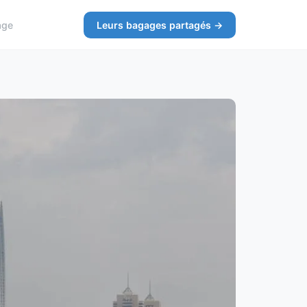
age
Leurs bagages partagés →