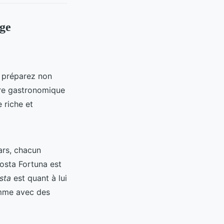
age
s préparez non
ure gastronomique
 riche et
ars, chacun
osta Fortuna est
sta
est quant à lui
amme avec des