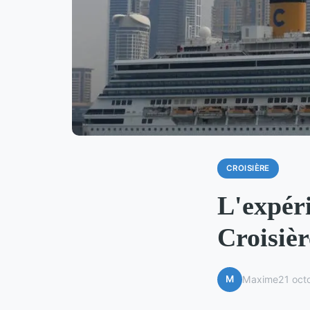
CROISIÈRE
L'expéri
Croisièr
M
Maxime
21 oct