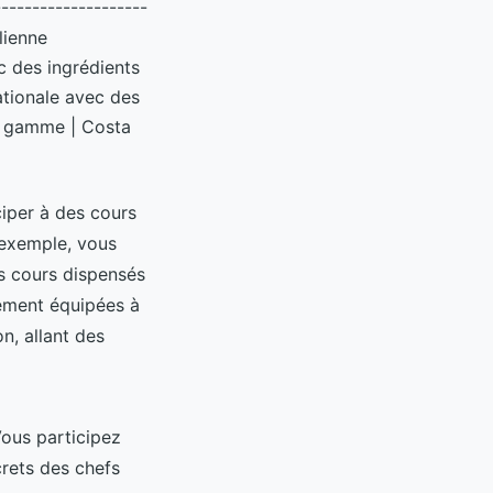
--------------------
alienne
ec des ingrédients
nationale avec des
de gamme | Costa
ciper à des cours
r exemple, vous
es cours dispensés
tement équipées à
n, allant des
ous participez
crets des chefs