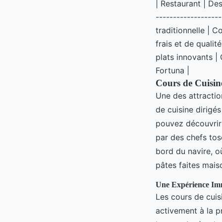
| Restaurant | Desc
------------------
traditionnelle | 
frais et de qualit
plats innovants |
Fortuna |
Cours de Cuisine
Une des attractio
de cuisine dirigé
pouvez découvrir l
par des chefs tos
bord du navire, o
pâtes faites mais
Une Expérience Im
Les cours de cuis
activement à la p