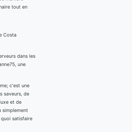
naire tout en
de Costa
erveurs dans les
eanne75, une
ime; c'est une
s saveurs, de
luxe et de
ou simplement
quoi satisfaire