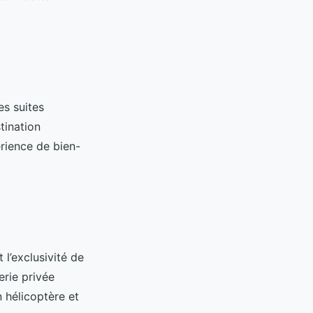
es suites
tination
érience de bien-
l’exclusivité de
erie privée
 hélicoptère et