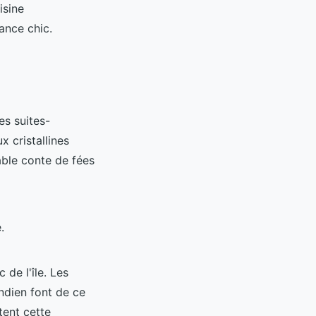
isine
ance chic.
es suites-
 cristallines
able conte de fées
.
 de l'île. Les
Indien font de ce
tent cette