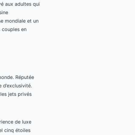
vé aux adultes qui
sine
se mondiale et un
s couples en
 monde. Réputée
 d’exclusivité.
les jets privés
rience de luxe
l cinq étoiles