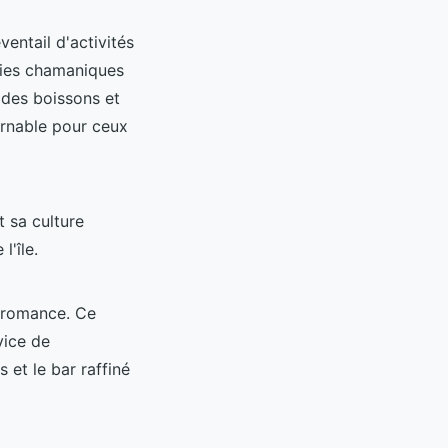
entail d'activités
pies chamaniques
 des boissons et
urnable pour ceux
t sa culture
l'île.
e romance. Ce
vice de
et le bar raffiné