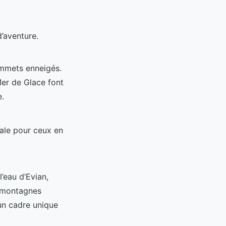
’aventure.
ommets enneigés.
Mer de Glace font
e.
éale pour ceux en
’eau d’Evian,
s montagnes
 un cadre unique