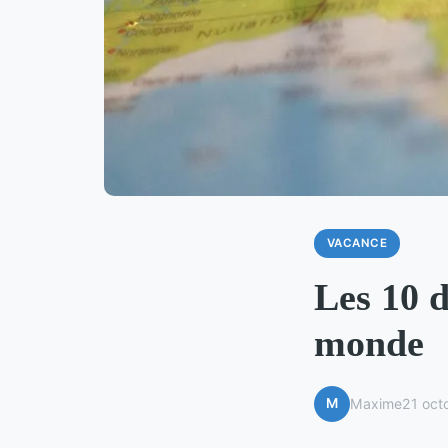
VACANCE
Les 10 d
monde
M
Maxime
21 oct