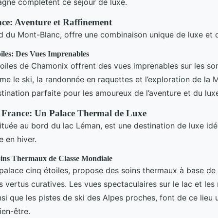
agne complètent ce séjour de luxe.
e: Aventure et Raffinement
 du Mont-Blanc, offre une combinaison unique de luxe et d
iles: Des Vues Imprenables
toiles de Chamonix offrent des vues imprenables sur les s
me le ski, la randonnée en raquettes et l’exploration de la 
stination parfaite pour les amoureux de l’aventure et du lux
, France: Un Palace Thermal de Luxe
située au bord du lac Léman, est une destination de luxe id
e en hiver.
oins Thermaux de Classe Mondiale
 palace cinq étoiles, propose des soins thermaux à base de l
 vertus curatives. Les vues spectaculaires sur le lac et le
nsi que les pistes de ski des Alpes proches, font de ce lieu
ien-être.