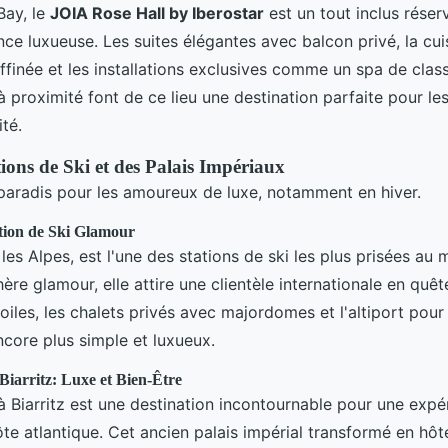
Bay, le
JOIA Rose Hall by Iberostar
est un tout inclus réser
nce luxueuse. Les suites élégantes avec balcon privé, la cui
finée et les installations exclusives comme un spa de clas
à proximité font de ce lieu une destination parfaite pour le
ité.
ions de Ski et des Palais Impériaux
paradis pour les amoureux de luxe, notamment en hiver.
tion de Ski Glamour
les Alpes, est l'une des stations de ski les plus prisées au
e glamour, elle attire une clientèle internationale en quête
oiles, les chalets privés avec majordomes et l'altiport pour 
ncore plus simple et luxueux.
 Biarritz: Luxe et Bien-Être
 Biarritz est une destination incontournable pour une expé
ôte atlantique. Cet ancien palais impérial transformé en hôte