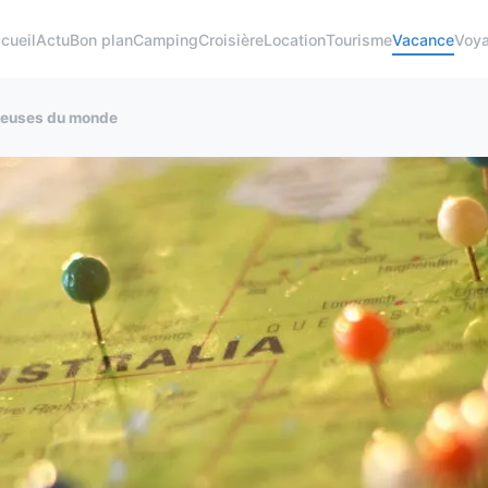
cueil
Actu
Bon plan
Camping
Croisière
Location
Tourisme
Vacance
Voy
xueuses du monde