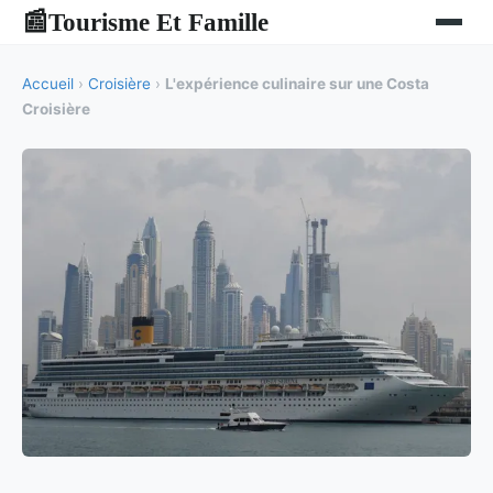
Tourisme Et Famille
📰
Accueil
›
Croisière
›
L'expérience culinaire sur une Costa
Croisière