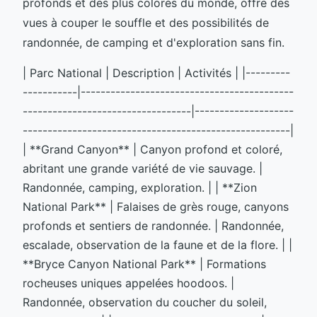
profonds et des plus colorés du monde, offre des
vues à couper le souffle et des possibilités de
randonnée, de camping et d'exploration sans fin.
| Parc National | Description | Activités | |---------
-----------|-------------------------------------------
----------------------------------|--------------------
------------------------------------------------------|
| **Grand Canyon** | Canyon profond et coloré,
abritant une grande variété de vie sauvage. |
Randonnée, camping, exploration. | | **Zion
National Park** | Falaises de grès rouge, canyons
profonds et sentiers de randonnée. | Randonnée,
escalade, observation de la faune et de la flore. | |
**Bryce Canyon National Park** | Formations
rocheuses uniques appelées hoodoos. |
Randonnée, observation du coucher du soleil,