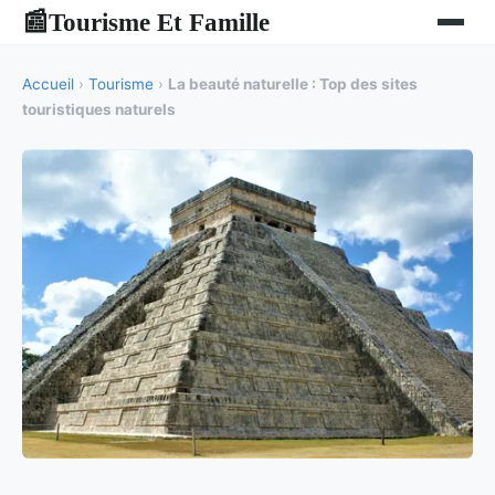
Tourisme Et Famille
📰
Accueil
›
Tourisme
›
La beauté naturelle : Top des sites
touristiques naturels