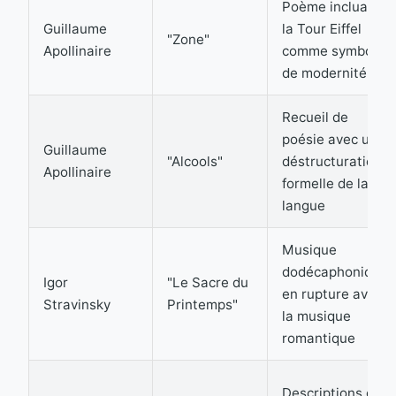
Poème incluant
Guillaume
la Tour Eiffel
"Zone"
Apollinaire
comme symbole
de modernité
Recueil de
poésie avec une
Guillaume
"Alcools"
déstructuration
Apollinaire
formelle de la
langue
Musique
dodécaphonique
Igor
"Le Sacre du
en rupture avec
Stravinsky
Printemps"
la musique
romantique
Descriptions de