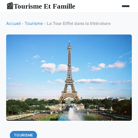
Tourisme Et Famille
📰
Accueil
›
Tourisme
›
La Tour Eiffel dans la littérature
TOURISME